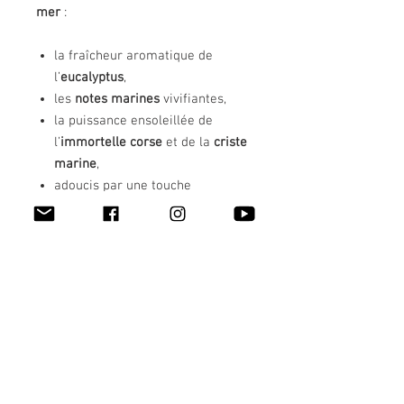
mer
:
la fraîcheur aromatique de
l’
eucalyptus
,
les
notes marines
vivifiantes,
la puissance ensoleillée de
l’
immortelle corse
et de la
criste
marine
,
adoucis par une touche
délicatement
amandée
.
Présenté dans un flacon raffiné
de
200 ml
, ce diffuseur à bâtonnets
parfume durablement votre maison
pendant plusieurs semaines, en
offrant une diffusion homogène et
constante.
🌿
Caractéristiques
: