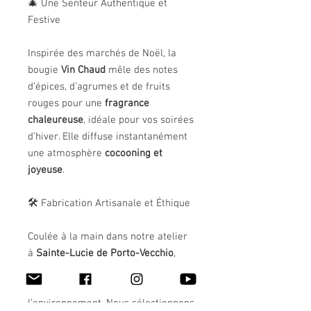
🎄 Une Senteur Authentique et
Festive
Inspirée des marchés de Noël, la
bougie
Vin Chaud
mêle des notes
d’épices, d’agrumes et de fruits
rouges pour une
fragrance
chaleureuse
, idéale pour vos soirées
d’hiver. Elle diffuse instantanément
une atmosphère
cocooning et
joyeuse
.
🛠️ Fabrication Artisanale et Éthique
Coulée à la main dans notre atelier
à
Sainte-Lucie de Porto-Vecchio
,
chaque bougie reflète le
savoir-faire
insulaire
et le respect de
l’environnement. Nous sélectionnons